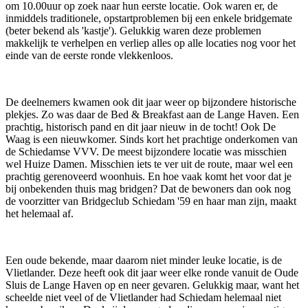
om 10.00uur op zoek naar hun eerste locatie. Ook waren er, de
inmiddels traditionele, opstartproblemen bij een enkele bridgemate
(beter bekend als 'kastje'). Gelukkig waren deze problemen
makkelijk te verhelpen en verliep alles op alle locaties nog voor het
einde van de eerste ronde vlekkenloos.
De deelnemers kwamen ook dit jaar weer op bijzondere historische
plekjes. Zo was daar de Bed & Breakfast aan de Lange Haven. Een
prachtig, historisch pand en dit jaar nieuw in de tocht! Ook De
Waag is een nieuwkomer. Sinds kort het prachtige onderkomen van
de Schiedamse VVV. De meest bijzondere locatie was misschien
wel Huize Damen. Misschien iets te ver uit de route, maar wel een
prachtig gerenoveerd woonhuis. En hoe vaak komt het voor dat je
bij onbekenden thuis mag bridgen? Dat de bewoners dan ook nog
de voorzitter van Bridgeclub Schiedam '59 en haar man zijn, maakt
het helemaal af.
Een oude bekende, maar daarom niet minder leuke locatie, is de
Vlietlander. Deze heeft ook dit jaar weer elke ronde vanuit de Oude
Sluis de Lange Haven op en neer gevaren. Gelukkig maar, want het
scheelde niet veel of de Vlietlander had Schiedam helemaal niet