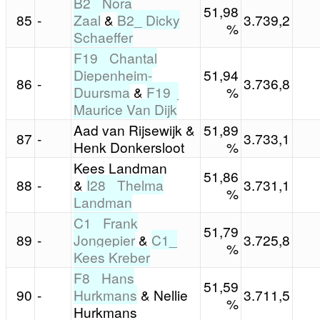
B2_ Nora
51,98
85
-
Zaal
&
B2_ Dicky
3.739,2
%
Schaeffer
F19_ Chantal
Diepenheim-
51,94
86
-
3.736,8
Duursma
&
F19_
%
Maurice Van Dijk
Aad van Rijsewijk &
51,89
87
-
3.733,1
Henk Donkersloot
%
Kees Landman
51,86
88
-
&
I28_ Thelma
3.731,1
%
Landman
C1_ Frank
51,79
89
-
Jongepier
&
C1_
3.725,8
%
Kees Kreber
F8_ Hans
51,59
90
-
Hurkmans
& Nellie
3.711,5
%
Hurkmans