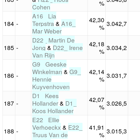
%
Cohen
A16_ Lia
42,30
184
-
Terpstra
&
A16_
3.042,7
%
Mar Weber
D22_ Martin De
42,18
185
-
Jong
&
D22_ Irene
3.034,2
%
Van Rijn
G9_ Geeske
Winkelman
&
G9_
42,14
186
-
3.031,7
Hennie
%
Kuyvenhoven
D1_ Kees
42,07
187
-
Hollander
&
D1_
3.026,5
%
Koos Hollander
E22_ Ellie
Verhoeckx
&
E22_
41,91
188
-
3.015,3
Truus Van de
%