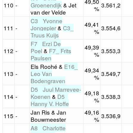
49,50
110
-
Groenendijk
& Jet
3.561,2
%
van der Velde
C3_ Yvonne
49,41
111
-
Jongepier
&
C3_
3.554,6
%
Truus Kuijs
F7_ Erzi De
49,39
112
-
Poel
&
F7_ Frits
3.553,3
%
Paulsen
Els Roohé &
E16_
49,34
113
-
Leo Van
3.549,7
%
Bodengraven
D5_ Juul Marrevee-
49,18
114
-
Koenen
&
D5_
3.538,3
%
Hanny V. Hoffe
Jan Ris & Jan
49,16
115
-
3.536,9
Bouwmeester
%
A8_ Charlotte