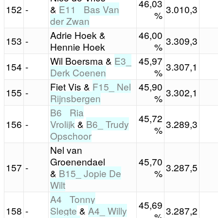
46,03
152
-
&
E11_ Bas Van
3.010,3
%
der Zwan
Adrie Hoek &
46,00
153
-
3.309,3
Hennie Hoek
%
Wil Boersma &
E3_
45,97
154
-
3.307,1
Derk Coenen
%
Fiet Vis &
F15_ Nel
45,90
155
-
3.302,1
Rijnsbergen
%
B6_ Ria
45,72
156
-
Vrolijk
&
B6_ Trudy
3.289,3
%
Opschoor
Nel van
Groenendael
45,70
157
-
3.287,5
&
B15_ Jopie De
%
Wilt
A4_ Tonny
45,69
158
-
Slegte
&
A4_ Willy
3.287,2
%