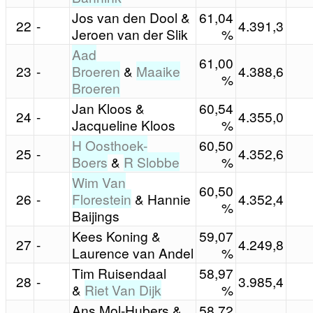
Jos van den Dool &
61,04
22
-
4.391,3
Jeroen van der Slik
%
Aad
61,00
23
-
Broeren
&
Maaike
4.388,6
%
Broeren
Jan Kloos &
60,54
24
-
4.355,0
Jacqueline Kloos
%
H Oosthoek-
60,50
25
-
4.352,6
Boers
&
R Slobbe
%
Wim Van
60,50
26
-
Florestein
& Hannie
4.352,4
%
Baijings
Kees Koning &
59,07
27
-
4.249,8
Laurence van Andel
%
Tim Ruisendaal
58,97
28
-
3.985,4
&
Riet Van Dijk
%
Ans Mol-Hubers &
58,72