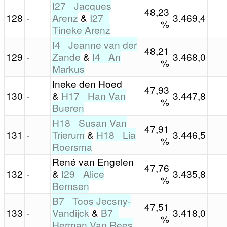
I27_ Jacques
48,23
128
-
Arenz
&
I27_
3.469,4
%
Tineke Arenz
I4_ Jeanne van der
48,21
129
-
Zande
&
I4_ An
3.468,0
%
Markus
Ineke den Hoed
47,93
130
-
&
H17_ Han Van
3.447,8
%
Bueren
H18_ Susan Van
47,91
131
-
Trierum
&
H18_ Lia
3.446,5
%
Roersma
René van Engelen
47,76
132
-
&
I29_ Alice
3.435,8
%
Bernsen
B7_ Toos Jecsny-
47,51
133
-
Vandijck
&
B7_
3.418,0
%
Herman Van Rees