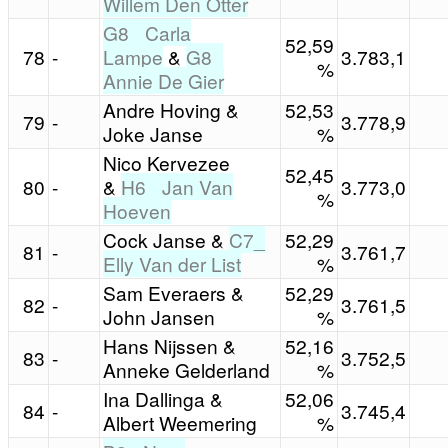
Willem Den Otter
G8_ Carla
52,59
78
-
Lampe
&
G8_
3.783,1
%
Annie De Gier
Andre Hoving &
52,53
79
-
3.778,9
Joke Janse
%
Nico Kervezee
52,45
80
-
&
H6_ Jan Van
3.773,0
%
Hoeven
Cock Janse &
C7_
52,29
81
-
3.761,7
Elly Van der List
%
Sam Everaers &
52,29
82
-
3.761,5
John Jansen
%
Hans Nijssen &
52,16
83
-
3.752,5
Anneke Gelderland
%
Ina Dallinga &
52,06
84
-
3.745,4
Albert Weemering
%