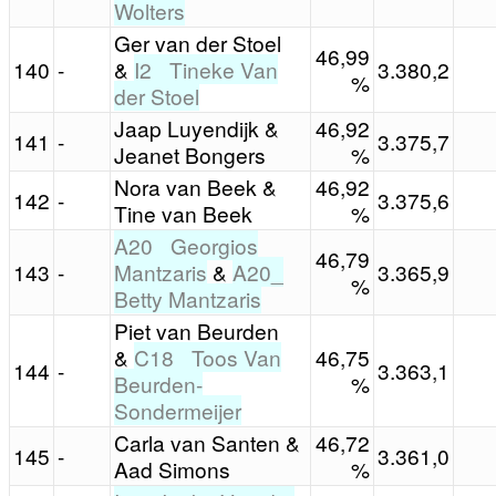
Wolters
Ger van der Stoel
46,99
140
-
&
I2_ Tineke Van
3.380,2
%
der Stoel
Jaap Luyendijk &
46,92
141
-
3.375,7
Jeanet Bongers
%
Nora van Beek &
46,92
142
-
3.375,6
Tine van Beek
%
A20_ Georgios
46,79
143
-
Mantzaris
&
A20_
3.365,9
%
Betty Mantzaris
Piet van Beurden
&
C18_ Toos Van
46,75
144
-
3.363,1
Beurden-
%
Sondermeijer
Carla van Santen &
46,72
145
-
3.361,0
Aad Simons
%