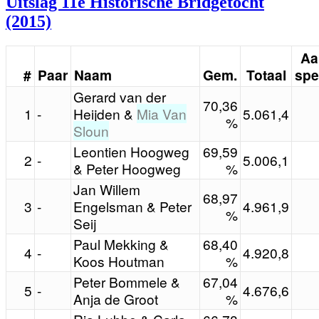
Uitslag 11e Historische Bridgetocht
(2015)
Aa
#
Paar
Naam
Gem.
Totaal
spe
Gerard van der
70,36
1
-
Heijden &
Mia Van
5.061,4
%
Sloun
Leontien Hoogweg
69,59
2
-
5.006,1
& Peter Hoogweg
%
Jan Willem
68,97
3
-
Engelsman & Peter
4.961,9
%
Seij
Paul Mekking &
68,40
4
-
4.920,8
Koos Houtman
%
Peter Bommele &
67,04
5
-
4.676,6
Anja de Groot
%