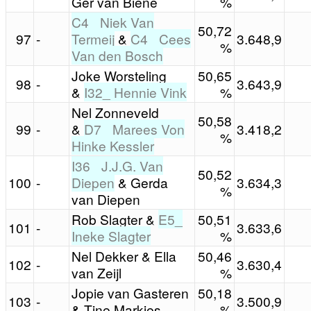
Ger van Biene
%
C4_ Niek Van
50,72
97
-
Termeij
&
C4_ Cees
3.648,9
%
Van den Bosch
Joke Worsteling
50,65
98
-
3.643,9
&
I32_ Hennie Vink
%
Nel Zonneveld
50,58
99
-
&
D7_ Marees Von
3.418,2
%
Hinke Kessler
I36_ J.J.G. Van
50,52
100
-
Diepen
& Gerda
3.634,3
%
van Diepen
Rob Slagter &
E5_
50,51
101
-
3.633,6
Ineke Slagter
%
Nel Dekker & Ella
50,46
102
-
3.630,4
van Zeijl
%
Jopie van Gasteren
50,18
103
-
3.500,9
& Tine Markies
%