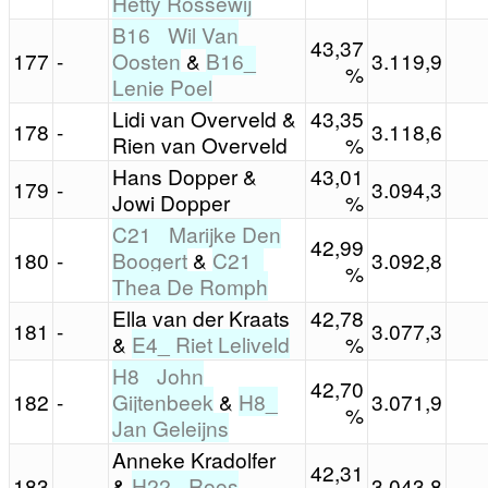
Hetty Rossewij
B16_ Wil Van
43,37
177
-
Oosten
&
B16_
3.119,9
%
Lenie Poel
Lidi van Overveld &
43,35
178
-
3.118,6
Rien van Overveld
%
Hans Dopper &
43,01
179
-
3.094,3
Jowi Dopper
%
C21_ Marijke Den
42,99
180
-
Boogert
&
C21_
3.092,8
%
Thea De Romph
Ella van der Kraats
42,78
181
-
3.077,3
&
E4_ Riet Leliveld
%
H8_ John
42,70
182
-
Gijtenbeek
&
H8_
3.071,9
%
Jan Geleijns
Anneke Kradolfer
42,31
183
-
&
H22_ Roos
3.043,8