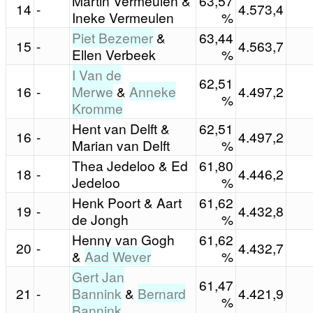
Martin Vermeulen &
63,57
14
-
4.573,4
Ineke Vermeulen
%
Piet Bezemer
&
63,44
15
-
4.563,7
Ellen Verbeek
%
I Van de
62,51
16
-
Merwe
&
Anneke
4.497,2
%
Kromme
Hent van Delft &
62,51
16
-
4.497,2
Marian van Delft
%
Thea Jedeloo & Ed
61,80
18
-
4.446,2
Jedeloo
%
Henk Poort & Aart
61,62
19
-
4.432,8
de Jongh
%
Henny van Gogh
61,62
20
-
4.432,7
&
Aad Wever
%
Gert Jan
61,47
21
-
Bannink
&
Bernard
4.421,9
%
Bannink