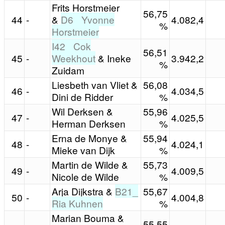
Frits Horstmeier
56,75
44
-
&
D6_ Yvonne
4.082,4
%
Horstmeier
I42_ Cok
56,51
45
-
Weekhout
& Ineke
3.942,2
%
Zuidam
Liesbeth van Vliet &
56,08
46
-
4.034,5
Dini de Ridder
%
Wil Derksen &
55,96
47
-
4.025,5
Herman Derksen
%
Erna de Monye &
55,94
48
-
4.024,1
Mieke van Dijk
%
Martin de Wilde &
55,73
49
-
4.009,5
Nicole de Wilde
%
Arja Dijkstra &
B21_
55,67
50
-
4.004,8
Ria Kuhnen
%
Marian Bouma &
55,55