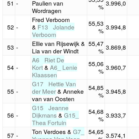
51
-
Paulien van
3.996,0
%
Wordragen
Fred Verboom
55,53
52
-
&
F13_ Jolande
3.994,8
%
Verboom
Ellie van Rijsewijk &
55,47
53
-
3.869,8
Lia van der Windt
%
A6_ Riet De
55,06
54
-
Kort
&
A6_ Lenie
3.960,7
%
Klaassen
G17_ Hettie Van
54,85
55
-
der Meer
& Anneke
3.945,8
%
van van Oosten
G15_ Jeanne
54,68
56
-
Dijkmans
&
G15_
3.933,7
%
Thea Fortuin
Ton Verdoes &
G7_
54,65
57
-
3.574,1
Yvonne Van Veen
%