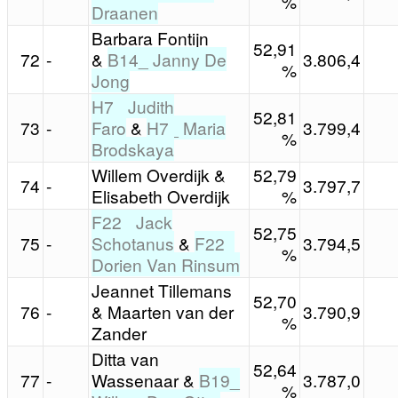
%
Draanen
Barbara Fontijn
52,91
72
-
&
B14_ Janny De
3.806,4
%
Jong
H7_ Judith
52,81
73
-
Faro
&
H7_ Maria
3.799,4
%
Brodskaya
Willem Overdijk &
52,79
74
-
3.797,7
Elisabeth Overdijk
%
F22_ Jack
52,75
75
-
Schotanus
&
F22_
3.794,5
%
Dorien Van Rinsum
Jeannet Tillemans
52,70
76
-
& Maarten van der
3.790,9
%
Zander
Ditta van
52,64
77
-
Wassenaar &
B19_
3.787,0
%