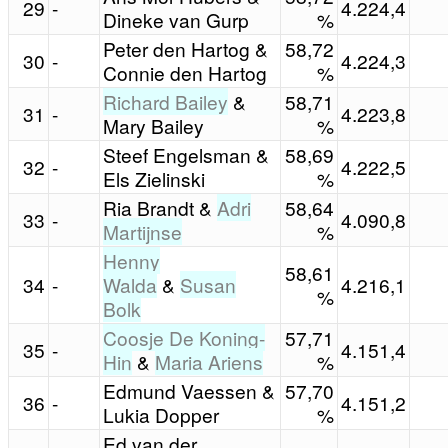
29
-
4.224,4
Dineke van Gurp
%
Peter den Hartog &
58,72
30
-
4.224,3
Connie den Hartog
%
Richard Bailey
&
58,71
31
-
4.223,8
Mary Bailey
%
Steef Engelsman &
58,69
32
-
4.222,5
Els Zielinski
%
Ria Brandt &
Adri
58,64
33
-
4.090,8
Martijnse
%
Henny
58,61
34
-
Walda
&
Susan
4.216,1
%
Bolk
Coosje De Koning-
57,71
35
-
4.151,4
Hin
&
Maria Ariens
%
Edmund Vaessen &
57,70
36
-
4.151,2
Lukia Dopper
%
Ed van der