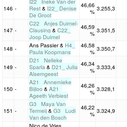
I22_ Ineke Van der
46,66
146
-
Rest
&
I22_ Denise
3.255,3
%
De Groot
C22_ Anjes Duimel-
46,59
147
-
Clausing
&
C22_
3.351,5
%
Joop Duimel
Ans Passier &
H4_
46,58
148
-
3.350,7
Paula Koopmans
%
D21_ Nelleke
46,34
149
-
Sparla
&
D21_ Julia
3.333,4
%
Alsemgeest
A21_ Annemieke
46,26
150
-
Bijloo
&
A21_
3.328,1
%
Ageeth Verbiest
G3_ Maya Van
46,22
151
-
Termeij
&
G3_ Ludi
3.324,9
%
Van den Bosch
Nico de Vries