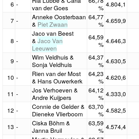
Ria Lubbe & Carla
66,78
6
-
4.804,1
van der Goes
%
Anneke Oosterbaan
64,77
7
-
4.659,9
&
Piet Zwaan
%
Jaco van Beest
64,59
8
-
&
Jaco Van
4.646,3
%
Leeuwen
Wim Veldhuis &
64,37
9
-
4.630,5
Sonja Veldhuis
%
Rien van der Most
64,23
10
-
4.620,6
& Hans Ouwerkerk
%
Jos Verhoeven &
64,12
11
-
4.333,0
Andre Kuijpers
%
Connie de Gelder &
63,70
12
-
4.582,5
Dieneke Vlierboom
%
Ciska Böhm &
63,59
13
-
4.574,4
Janna Bruil
%