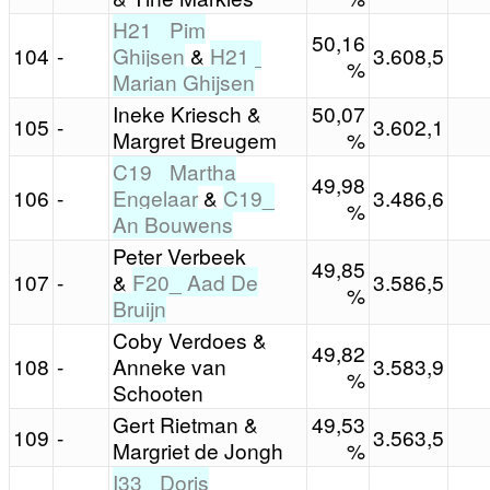
H21_ Pim
50,16
104
-
Ghijsen
&
H21_
3.608,5
%
Marian Ghijsen
Ineke Kriesch &
50,07
105
-
3.602,1
Margret Breugem
%
C19_ Martha
49,98
106
-
Engelaar
&
C19_
3.486,6
%
An Bouwens
Peter Verbeek
49,85
107
-
&
F20_ Aad De
3.586,5
%
Bruijn
Coby Verdoes &
49,82
108
-
Anneke van
3.583,9
%
Schooten
Gert Rietman &
49,53
109
-
3.563,5
Margriet de Jongh
%
I33_ Doris