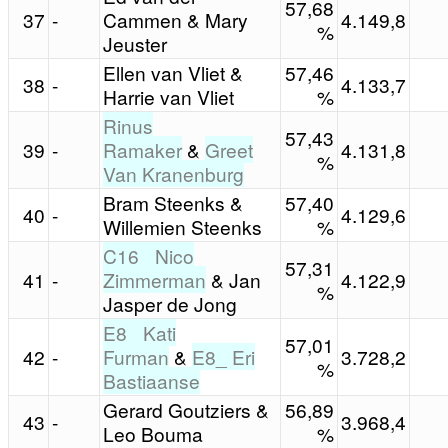
57,68
37
-
Cammen & Mary
4.149,8
%
Jeuster
Ellen van Vliet &
57,46
38
-
4.133,7
Harrie van Vliet
%
Rinus
57,43
39
-
Ramaker
&
Greet
4.131,8
%
Van Kranenburg
Bram Steenks &
57,40
40
-
4.129,6
Willemien Steenks
%
C16_ Nico
57,31
41
-
Zimmerman
& Jan
4.122,9
%
Jasper de Jong
E8_ Kati
57,01
42
-
Furman
&
E8_ Eri
3.728,2
%
Bastiaanse
Gerard Goutziers &
56,89
43
-
3.968,4
Leo Bouma
%