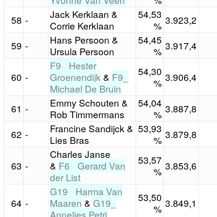
Jack Kerklaan &
54,53
58
-
3.923,2
Corrie Kerklaan
%
Hans Persoon &
54,45
59
-
3.917,4
Ursula Persoon
%
F9_ Hester
54,30
60
-
Groenendijk
&
F9_
3.906,4
%
Michael De Bruin
Emmy Schouten &
54,04
61
-
3.887,8
Rob Timmermans
%
Francine Sandijck &
53,93
62
-
3.879,8
Lies Bras
%
Charles Janse
53,57
63
-
&
F6_ Gerard Van
3.853,6
%
der List
G19_ Harma Van
53,50
64
-
Maaren
&
G19_
3.849,1
%
Annelies Petri