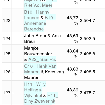
%
Riet V.d. Meer
B10_ Hanny
Lancee
&
B10_
48,72
123
-
3.504,7
Annemarie
%
Barendse
John Breur & Anja
48,69
124
-
3.502,5
Breur
%
Marijke
48,64
125
-
Bouwmeester
3.498,8
%
&
A22_ Sari Ris
G16_ Henk Van
48,63
126
-
Maaren
& Kees van
3.498,5
%
Maaren
H11_ Willy
Hettinga-
48,36
127
-
3.478,7
Vijfvinkel
&
H11_
%
Diny Zweverink