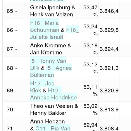
Gisela Ipenburg &
53,47
65
-
3.846,4
Henk van Velzen
%
F16_ Marja
53,24
66
-
Schuurman
&
F16_
3.829,8
%
Juliette Israël
Anke Kromme &
53,16
67
-
3.824,4
Jan Kromme
%
I5_ Tonny Van
53,12
68
-
Dijk
&
I5_ Agnes
3.821,3
%
Buiteman
H12_ Jos
53,11
69
-
Klok
&
H12_
3.820,9
%
Anneke Hendrikse
Theo van Veelen &
53,02
70
-
3.813,9
Henny Bakker
%
Anna Heezen
52,94
71
-
&
C11_ Ria Van
3.808,4