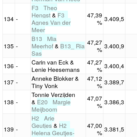
F3_ Theo
Hengst
&
F3_
47,39
134
-
3.409,5
Agnes Van der
%
Meer
B13_ Mia
47,27
135
-
Meerhof
&
B13_ Ria
3.400,9
%
Sas
Carin van Eck &
47,27
136
-
3.400,4
Lenie Heesemans
%
Anneke Blokker &
47,12
137
-
3.389,7
Tiny Vonk
%
Tonnie Verzijden
47,07
138
-
&
E20_ Margie
3.386,3
%
Meijboom
H2_ Arie
Geutjes
&
H2_
47,00
139
-
3.381,5
Helena Geutjes-
%