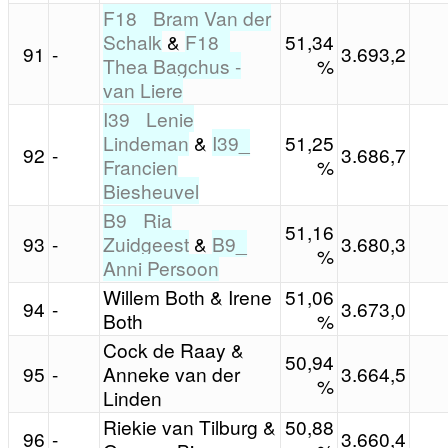
F18_ Bram Van der
Schalk
&
F18_
51,34
91
-
3.693,2
Thea Bagchus -
%
van Liere
I39_ Lenie
Lindeman
&
I39_
51,25
92
-
3.686,7
Francien
%
Biesheuvel
B9_ Ria
51,16
93
-
Zuidgeest
&
B9_
3.680,3
%
Anni Persoon
Willem Both & Irene
51,06
94
-
3.673,0
Both
%
Cock de Raay &
50,94
95
-
Anneke van der
3.664,5
%
Linden
Riekie van Tilburg &
50,88
96
-
3.660,4