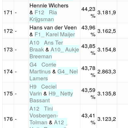
Hennie Wichers
44,23
171
-
&
F12_ Ria
3.181,9
%
Krijgsman
Hans van der Veen
43,96
172
-
3.162,5
&
F1_ Karel Maijer
%
A10_ Ans Ter
43,85
173
-
Braak
&
A10_ Aukje
3.154,8
%
Breeman
G4_ Corrie
43,78
174
-
Martinus
&
G4_ Nel
2.863,3
%
Lamers
H9_ Ceciel
43,59
175
-
Varin
&
H9_ Netty
3.135,8
%
Bassant
A12_ Tini
Vosbergen-
43,41
176
-
3.123,2
Tolman
&
A12_
%