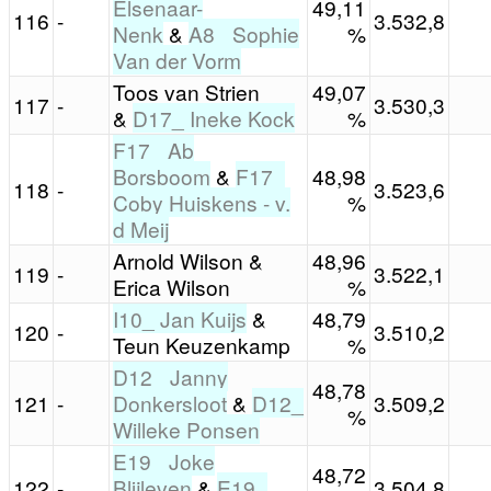
Elsenaar-
49,11
116
-
3.532,8
Nenk
&
A8_ Sophie
%
Van der Vorm
Toos van Strien
49,07
117
-
3.530,3
&
D17_ Ineke Kock
%
F17_ Ab
Borsboom
&
F17_
48,98
118
-
3.523,6
Coby Huiskens - v.
%
d Meij
Arnold Wilson &
48,96
119
-
3.522,1
Erica Wilson
%
I10_ Jan Kuijs
&
48,79
120
-
3.510,2
Teun Keuzenkamp
%
D12_ Janny
48,78
121
-
Donkersloot
&
D12_
3.509,2
%
Willeke Ponsen
E19_ Joke
48,72
122
-
Blijleven
&
E19_
3.504,8