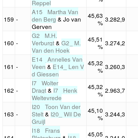
Reppel
A15_ Martha Van
45,63
159
-
den Berg
& Jo van
3.282,9
%
Gerven
G2_ M.H.
45,51
160
-
Verburgt
&
G2_ M.
3.274,2
%
Van den Hoek
E14_ Annelies Van
45,32
161
-
Veen
&
E14_ Len V
3.260,3
%
d Giessen
I7_ Wolter
45,32
162
-
Dragt
&
I7_ Henk
2.963,7
%
Weltevrede
I20_ Toon Van der
45,10
163
-
Stelt
&
I20_ Wil De
3.244,3
%
Gruijl
I18_ Frans
45,05
164
-
Platenburg
&
I18_
3.241,0