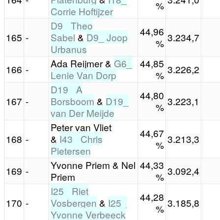
%
Corrie Hoftijzer
D9_ Theo
44,96
165
-
Sabel
&
D9_ Joop
3.234,7
%
Urbanus
Ada Reijmer &
G6_
44,85
166
-
3.226,2
Lenie Van Dorp
%
D19_ A
44,80
167
-
Borsboom
&
D19_
3.223,1
%
van Der Meijde
Peter van Vliet
44,67
168
-
&
I43_ Chris
3.213,3
%
Pietersen
Yvonne Priem & Nel
44,33
169
-
3.092,4
Priem
%
I25_ Riet
44,28
170
-
Vosbergen
&
I25_
3.185,8
%
Yvonne Verbeeck