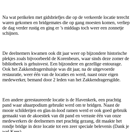
Na wat perikelen met gidsbriefjes die op de verkeerde locatie terecht
waren gekomen en bridgemates die op gang moesten komen, verliep
de dag verder rustig en ging er ’s middags toch weer een zonnetje
schijnen.
De deelnemers kwamen ook dit jaar weer op bijzondere historische
plekjes zoals bijvoorbeeld de Korenbeurs, waar sinds deze zomer de
bibliotheek is gehuisvest. Een bijzondere en gezellige entourage.
Ook het Zakkendragershuisje was dit jaar, na de uitgevoerde
restauratie, weer één van de locaties en werd, naast onze eigen
medewerker, bemand door 2 leden van het Zakkendragersgilde.
Een andere gerestaureerde locatie is de Havenkerk, een prachtig
pand waar altaarpodium gebruikt werd om te bridgen. Naast de
mooie schilderijen en glas-in-lood ramen werd er ook goed gebruik
gemaakt van de akoestiek van dit pand en verraste één van onze
medewerkers de deelnemers met prachtig gezang, dit maakte het
rondje bridge in deze locatie tot een zeer speciale belevenis (Dank je
wel Kees).